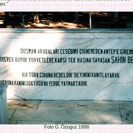
en."
Foto G. Özoguz 1998