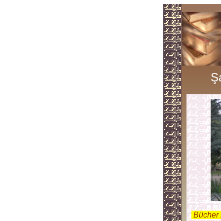
Ş
.
Bücher 