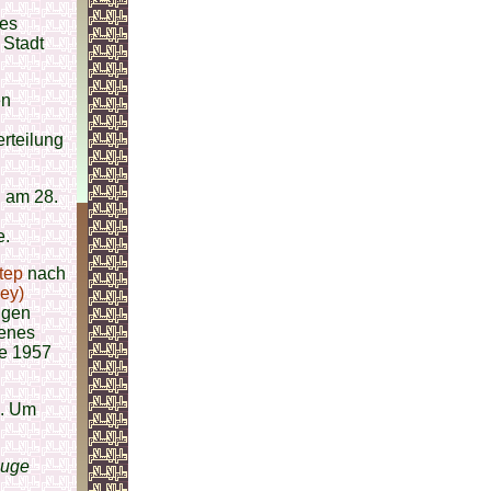
des
 Stadt
en
rteilung
, am 28.
e.
tep
nach
ey)
igen
genes
de 1957
. Um
euge