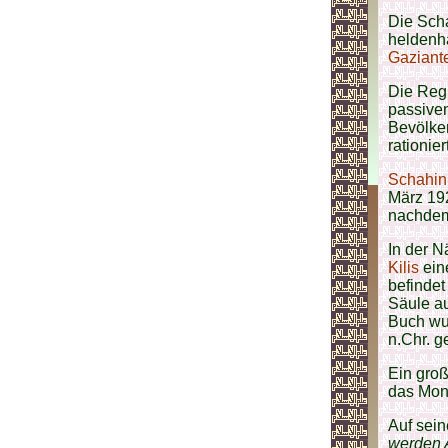
Die Scha
heldenh
Gaziant
Die Regi
passiven
Bevölker
rationie
Schahin
März 19
nachde
In der N
Kilis
ein
befindet
Säule au
Buch wu
n.Chr. g
Ein groß
das Monu
Auf sein
werden 