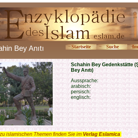
ahin Bey Anıtı
Startseite
Suche
Im
Schahin Bey Gedenkstätte (
Bey Anıtı)
Aussprache:
arabisch:
persisch:
englisch:
zu islamischen Themen finden Sie im
Verlag Eslamica
.