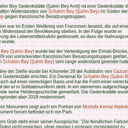
hin Bey Gedenkstätte (Şahin Bey Anıtı) ist eine Gedenkstätte 
aften Widerstandes von
Schahin Bey (Şahin Bey)
im Süden der
ep
gegen französische Besatzungstruppen.
on war im Ersten Weltkrieg von Franzosen besetzt, die auf ein
 Widerstand der Bevölkerung stießen. In der Folge wurde er
ung die Lebensmittelzufuhr gedrosselt, so dass die Nahrungsve
rt wurde.
 Bey (Şahin Bey)
wurde bei der Verteidigung der Elmalı-Brücke
29 von vorrückenden französischen Besatzungstruppen getötet,
m
Schahin Bey (Şahin Bey)
sehr lange widerstand geleistet hatt
ähe der Stelle wurde bei Kilometer 28 der Autobahn von
Gazian
e Gedenkstätte errichtet. Ein Denkmal für
Schahin Bey (Şahin B
 sich auf einer viereckigen Basis und hat die Form einer viereck
f der er in Soldatenuniform steht. In ein steinernes aufgeschla
rde seine Heldengeschichte gemeißelt. Die Gedenkstätte wur
egründet aber 2018 modernisiert.
es Monument zeigt auch ein Portrait von
Mustafa Kemal Atatürk
ment herum befindet sich ein Park.
em Grab steht einer seiner Aussprüche:
"Die feindlichen Fahrz
Antep nicht erreichen, ohne meinen Leichnam zerstückelnd zu