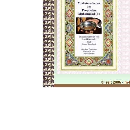
© seit 2006 -
m-