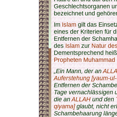
Geschlechtsorganen u
bezeichnet und gehöre
Im
Islam
gilt das Einse
eines der Kriterien für 
Entfernen der Schamhaa
des
Islam
zur
Natur des
Dementsprechend heißt
Propheten Muhammad (
„Ein Mann, der an
ALL
Auferstehung [yaum-ul
Entfernen der Schambeh
Tage vernachlässigen u
die an
ALLAH
und den
qiyama]
glaubt, nicht e
Schambehaarung länger