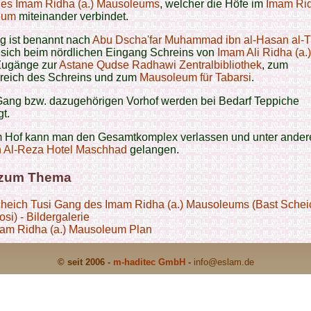
es Imam Ridha (a.) Mausoleums
, welcher die Höfe im
Imam Ri
eum
miteinander verbindet.
g ist benannt nach
Abu Dscha'far Muhammad ibn al-Hasan al-T
 sich beim nördlichen Eingang Schreins von
Imam Ali Ridha (a.)
 Zugänge zur
Astane Qudse Radhawi Zentralbibliothek
, zum
ereich des Schreins und zum
Mausoleum für Tabarsi
.
Gang bzw. dazugehörigen Vorhof werden bei Bedarf Teppiche
t.
 Hof kann man den Gesamtkomplex verlassen und unter ande
 Al-Reza Hotel Maschhad
gelangen.
 zum Thema
heich Tusi Gang des Imam Ridha (a.) Mausoleums (Bast Schei
osi) - Bildergalerie
am Ridha (a.) Mausoleum Plan
© seit 2006 -
m-haditec GmbH
-
info
@eslam.de