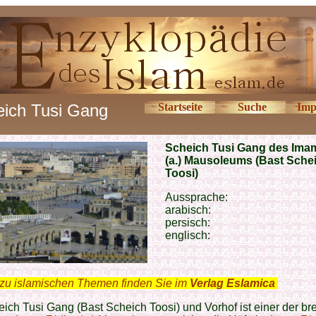
eich Tusi Gang
Startseite
Suche
Imp
Scheich Tusi Gang des Ima
(a.) Mausoleums (Bast Sche
Toosi)
Aussprache:
arabisch:
persisch:
englisch:
zu islamischen Themen finden Sie im
Verlag Eslamica
.
ich Tusi Gang (Bast Scheich Toosi) und Vorhof ist einer der bre