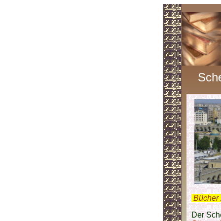
Sch
.
Bücher 
Der Sche