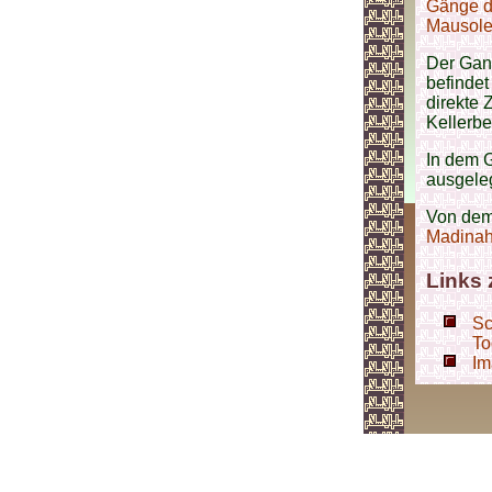
Gänge d
Mausol
Der Gan
befindet
direkte
Kellerb
In dem 
ausgeleg
Von dem
Madinah
Links
Sc
To
Im