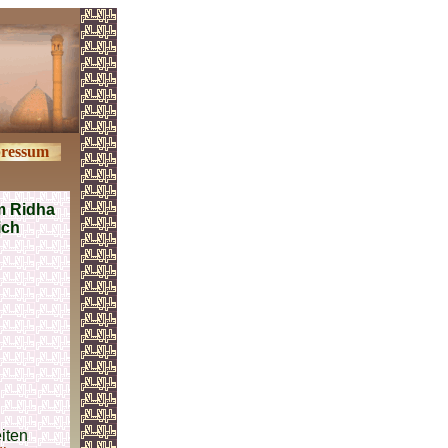
ressum
m Ridha
ich
iten