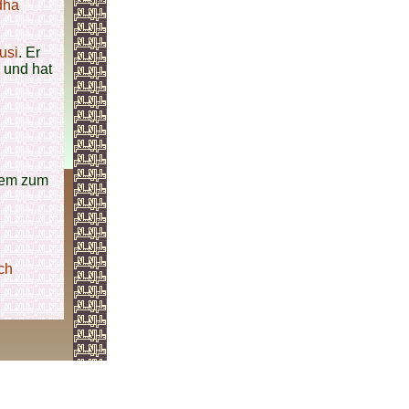
dha
usi
. Er
und hat
rem zum
ch