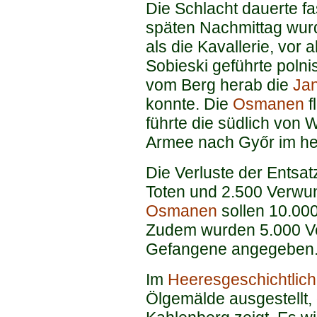
Die Schlacht dauerte f
späten Nachmittag wurd
als die Kavallerie, vor 
Sobieski geführte polni
vom Berg herab die
Jan
konnte. Die
Osmanen
f
führte die südlich von
Armee nach Győr im he
Die Verluste der Entsat
Toten und 2.500 Verwu
Osmanen
sollen 10.000
Zudem wurden 5.000 V
Gefangene angegeben
Im
Heeresgeschichtli
Ölgemälde ausgestellt,