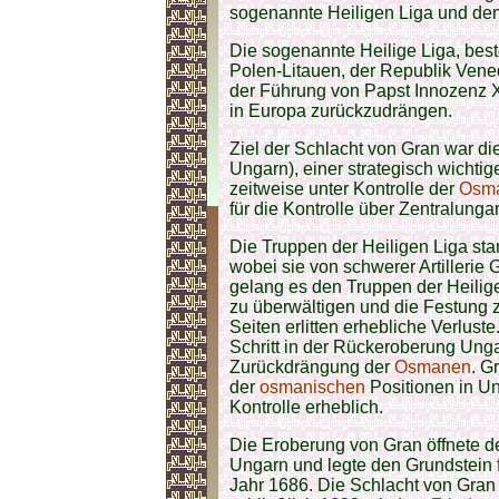
sogenannte Heiligen Liga und d
Die sogenannte Heilige Liga, be
Polen-Litauen, der Republik Vene
der Führung von Papst Innozenz X
in Europa zurückzudrängen.
Ziel der Schlacht von Gran war d
Ungarn), einer strategisch wichti
zeitweise unter Kontrolle der
Osm
für die Kontrolle über Zentralunga
Die Truppen der Heiligen Liga sta
wobei sie von schwerer Artilleri
gelang es den Truppen der Heilige
zu überwältigen und die Festung z
Seiten erlitten erhebliche Verluste
Schritt in der Rückeroberung Ung
Zurückdrängung der
Osmanen
. G
der
osmanischen
Positionen in Un
Kontrolle erheblich.
Die Eroberung von Gran öffnete de
Ungarn und legte den Grundstein 
Jahr 1686. Die Schlacht von Gran 