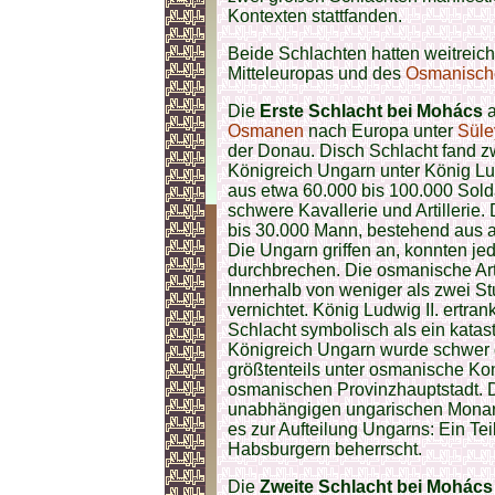
Kontexten stattfanden.
Beide Schlachten hatten weitrei
Mitteleuropas und des
Osmanisch
Die
Erste Schlacht bei Mohács
a
Osmanen
nach Europa unter
Süle
der Donau. Disch Schlacht fand 
Königreich Ungarn unter König Lud
aus etwa 60.000 bis 100.000 Sold
schwere Kavallerie und Artillerie
bis 30.000 Mann, bestehend aus a
Die Ungarn griffen an, konnten je
durchbrechen. Die osmanische Art
Innerhalb von weniger als zwei S
vernichtet. König Ludwig II. ertra
Schlacht symbolisch als ein katas
Königreich Ungarn wurde schwer 
größtenteils unter osmanische Ko
osmanischen Provinzhauptstadt. D
unabhängigen ungarischen Monarc
es zur Aufteilung Ungarns: Ein Te
Habsburgern beherrscht.
Die
Zweite Schlacht bei Mohács