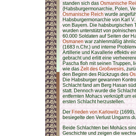
standen sich das
Osmanische Re
(Habsburgermonarchie, Polen, Ve
Osmanische Reich
wurde angeführ
Habsburgermonarchie von Karl V. 
von Bayern. Die habsburgischen T
wurden unterstützt von polnische
60.000 Soldaten auf Seiten der 
Osmanen
war zahlenmäßig ähnlich
(1683 n.Chr.) und interne Proble
Artillerie und Kavallerie effekti
gebracht und erlitt eine verheer
Pascha floh mit seinen Truppen, l
wie das
Zelt des Großwesirs
, zur
den Beginn des Rückzugs des
Os
Die Habsburger gewannen Kontroll
Schlacht fand am Berg Hasan süd
statt. Dennoch wurde die Schlac
entfernten Mohacs verknüpft um e
ersten Schlacht herzustellen.
Der
Frieden von Karlowitz
(1699),
besiegelte den Verlust Ungarns d
Beide Schlachten bei Mohács sind
Geschichte und zeigen die wechs