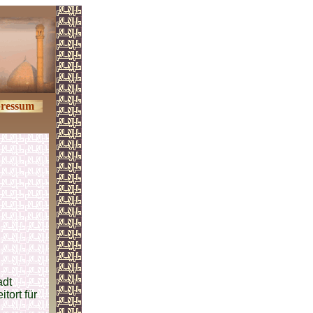
ressum
adt
tort für