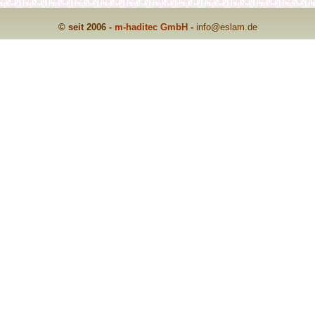
© seit 2006 -
m-haditec GmbH
-
info
@eslam.de