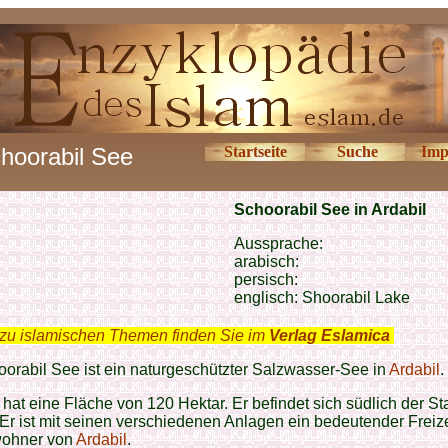
hoorabil See
Startseite
Suche
Imp
Schoorabil See in Ardabil
Aussprache:
arabisch:
persisch:
englisch:
Shoorabil Lake
zu islamischen Themen finden Sie im
Verlag Eslamica
.
orabil See ist ein naturgeschützter Salzwasser-See in
Ardabil
.
hat eine Fläche von 120 Hektar. Er befindet sich südlich der St
 Er ist mit seinen verschiedenen Anlagen ein bedeutender Freizei
wohner von
Ardabil
.