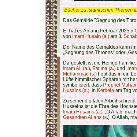
.
Bücher zu islamischen Themen f
Das Gemälde "
Segnung des Thro
Er hat es Anfang Februar 2025 n.Ch
von
Imam Husain (a.)
am 3.
Scha
Der Name des Gemäldes kann im Kontext 
„Segnung des Thrones“ oder „Ges
Dargestellt ist die Heilige Familie
Imam Ali (a.)
,
Fatima (a.)
und
Imam
Muhammad (s.)
hebt das in ein L
Lüfte himmlischer Sphären mit h
symbolisiert, dass
Prophet Muham
Husains (a.)
in
Kerbela
am Tag v
Zu seiner digitalen Arbeit schreibt
Husseins ist die Ehre des Höchst
Imam Husains (a.)
: „O Allah, mac
Gesandten Allahs (s.)
. O Allah, 