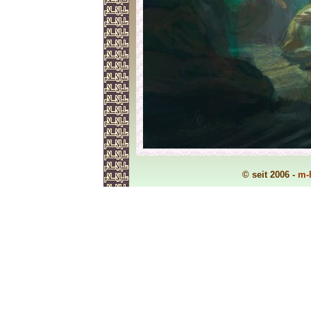
© seit 2006 -
m-