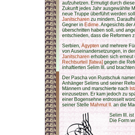
aufzuhetzen. Ermutigt durch diese
Zukunft jedes Jahr ausgewählte 
neue Truppe überführt werden soll
Janitscharen
zu mindern. Daraufh
Gegner in
Edirne
. Angesichts der
überschritten haben soll, und ange
entschieden, dass die Reformen z
Serbien,
Ägypten
und mehrere Für
von Auseinandersetzungen, in de
Janitscharen
erhoben sich erneut
Rechtsurteil [fatwa]
gegen die Refo
inhaftierten Selim III. und bracht
Der Pascha von Rustschuk namens
Anhänger Selims und seiner Refo
Männern und marschierte nach
Is
einzusetzen. Er kam jedoch zu spät
einer Bogensehne erdrosselt wor
seiner Stelle
Mahmut II.
an die Mac
Selim III. i
Die Form wu