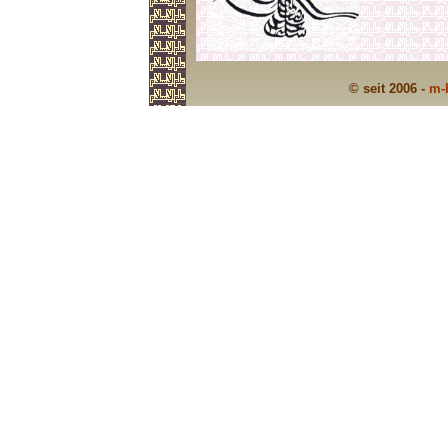
© seit 2006 -
m-