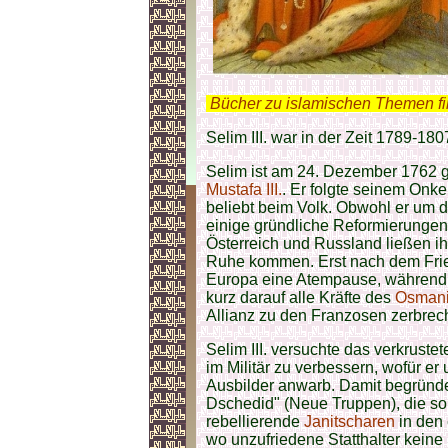
.
Bücher zu islamischen Themen f
Selim III. war in der Zeit 1789-180
Selim ist am 24. Dezember 1762 
Mustafa III.
. Er folgte seinem Onke
beliebt beim Volk. Obwohl er um 
einige gründliche Reformierungen
Österreich und Russland ließen ih
Ruhe kommen. Erst nach dem Frie
Europa eine Atempause, während
kurz darauf alle Kräfte des
Osmani
Allianz zu den Franzosen zerbrech
Selim III. versuchte das verkrust
im Militär zu verbessern, wofür er
Ausbilder anwarb. Damit begründet
Dschedid" (Neue Truppen), die so 
rebellierende
Janitscharen
in den
wo unzufriedene Statthalter keine 