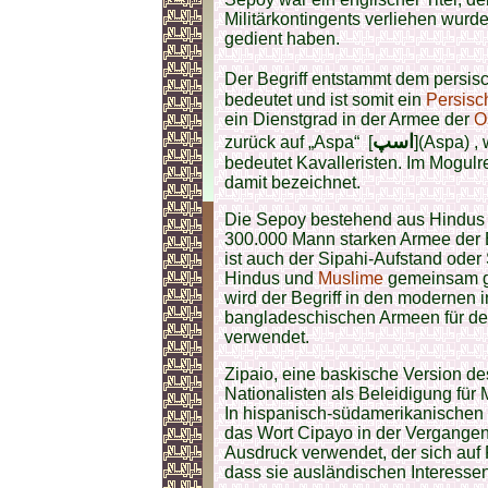
Militärkontingents verliehen wurde,
gedient haben.
Der Begriff entstammt dem persisc
bedeutet und ist somit ein
Persisc
ein Dienstgrad in der Armee der
O
اسپ
zurück auf „Aspa“ [
](Aspa) ,
bedeutet Kavalleristen. Im Mogulr
damit bezeichnet.
Die Sepoy bestehend aus Hindus
300.000 Mann starken Armee der 
ist auch der Sipahi-Aufstand oder
Hindus und
Muslime
gemeinsam ge
wird der Begriff in den modernen 
bangladeschischen Armeen für den
verwendet.
Zipaio, eine baskische Version de
Nationalisten als Beleidigung für 
In hispanisch-südamerikanischen 
das Wort Cipayo in der Vergange
Ausdruck verwendet, der sich auf
dass sie ausländischen Interesse