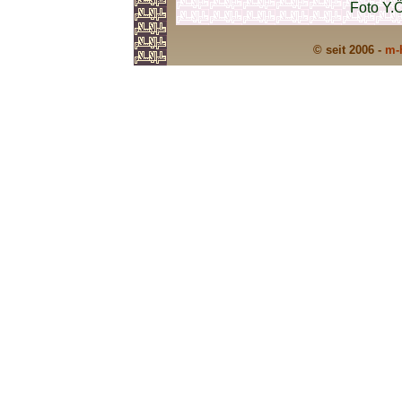
Foto Y.
© seit 2006 -
m-