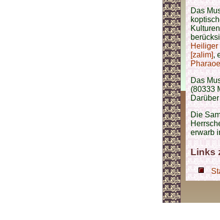
Das Muse
koptisch
Kulturen
berücksi
Heiliger
[zalim]
,
Pharao
Das Muse
(80333 
Darüber 
Die Sam
Herrsch
erwarb i
Links
St