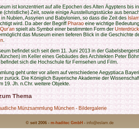
um ist konzentriert auf alle Epochen des Alten Ägyptens bis in
e (christliche) Zeit, sowie einige Ausstellungsstücke aus benac
 in Nubien, Assyrien und Babylonien, so dass die Zeit des
Isla
chtigt wird. Da aber der Begriff
Pharao
eine wichtige Bedeutung
 Qur'an
spielt als Symbol einer bestimmten Form der
Unterdrück
 ermöglicht das Museum einen tieferen Blick in die Geschichte d
en
.
um befindet sich seit dem 11. Juni 2013 in der Gabelsbergers
München) im Keller eines Gebäudes des Architekten Peter Böh
befindet sich die Hochschule für Fernsehen und Film.
mlung geht unter vor allem auf verschiedene Aegyptiaca Bayer
er zurück. Die Königlich Bayerische Akademie der Wissenschaf
m 19. Jh. n.Chr. weitere Objekte.
 zum Thema
aatliche Münzsammlung München - Bildergalerie
© seit 2006 -
m-haditec GmbH
-
info
@eslam.de