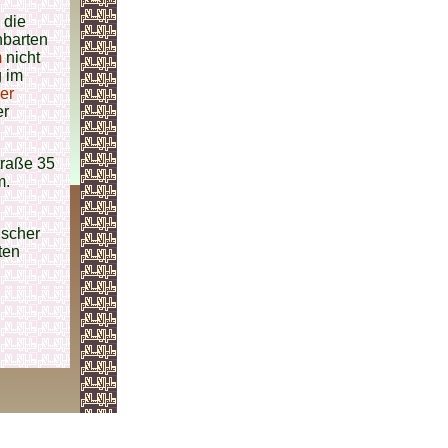
 die
hbarten
m
nicht
 im
er
er
traße 35
m.
ischer
ten