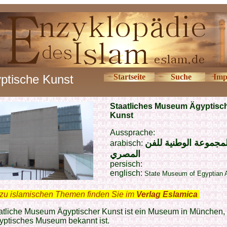
ptische Kunst
Startseite
Suche
Imp
Staatliches Museum Ägyptisc
Kunst
Aussprache:
لمجموعة الوطنية للفن
arabisch:
المصري
persisch:
englisch:
State Museum of Egyptian A
zu islamischen Themen finden Sie im
Verlag Eslamica
.
atliche Museum Ägyptischer Kunst ist ein Museum in München,
yptisches Museum bekannt ist.