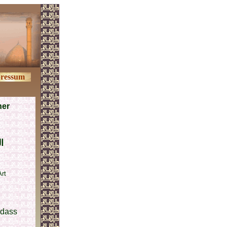
ressum
her
ا
rt
 dass