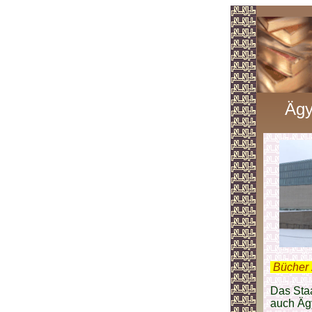
Ägy
.
Bücher 
Das Sta
auch Äg