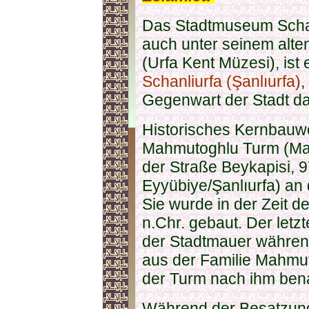
Das Stadtmuseum Schanl
auch unter seinem alt
(Urfa Kent Müzesi), ist
Schanliurfa (Şanlıurfa)
,
Gegenwart der Stadt dar
Historisches Kernbauw
Mahmutoghlu Turm (Mah
der Straße Beykapisi, 
Eyyübiye/Şanlıurfa) an 
Sie wurde in der Zeit d
n.Chr. gebaut. Der let
der Stadtmauer während
aus der Familie Mahmu
der Turm nach ihm bena
Während der Besatzung