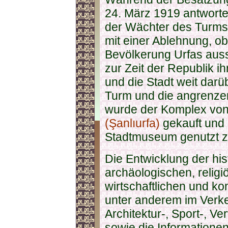
24. März 1919 antwort
der Wächter des Turms 
mit einer Ablehnung, ob
Bevölkerung Urfas auss
zur Zeit der Republik i
und die Stadt weit darü
Turm und die angrenze
wurde der Komplex vo
(Şanlıurfa)
gekauft und r
Stadtmuseum genutzt z
Die Entwicklung der his
archäologischen, religiö
wirtschaftlichen und ko
unter anderem im Verke
Architektur-, Sport-, 
sowie die Information