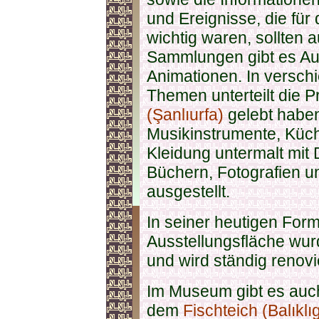
und Ereignisse, die fü
wichtig waren, sollten 
Sammlungen gibt es Aud
Animationen. In versc
Themen unterteilt die P
(Şanlıurfa)
gelebt habe
Musikinstrumente, Küch
Kleidung untermalt mit 
Büchern, Fotografien 
ausgestellt.
In seiner heutigen For
Ausstellungsfläche wu
und wird ständig renov
Im Museum gibt es auc
dem
Fischteich (Balıklı