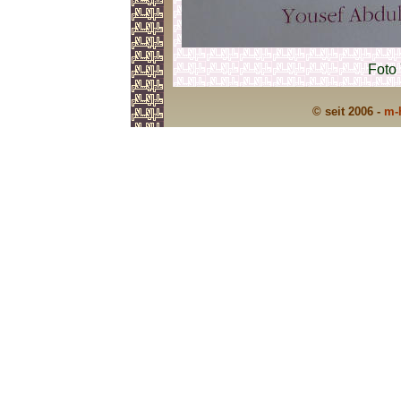
Foto
© seit 2006 -
m-