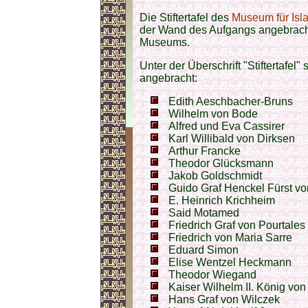
Die Stiftertafel des
Museum für Isl
der Wand des Aufgangs angebrachte
Museums.
Unter der Überschrift "Stiftertafe
angebracht:
Edith Aeschbacher-Bruns
Wilhelm von Bode
Alfred und Eva Cassirer
Karl Willibald von Dirksen
Arthur Francke
Theodor Glücksmann
Jakob Goldschmidt
Guido Graf Henckel Fürst v
E. Heinrich Krichheim
Said Motamed
Friedrich Graf von Pourtales
Friedrich von Maria Sarre
Eduard Simon
Elise Wentzel Heckmann
Theodor Wiegand
Kaiser Wilhelm II. König vo
Hans Graf von Wilczek