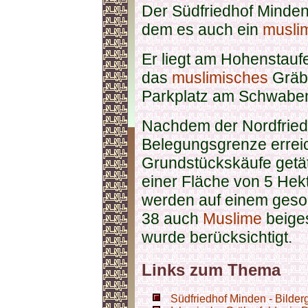
Der Südfriedhof Minden 
dem es auch ein
musli
Er liegt am Hohenstauf
das
muslimisches
Gräbe
Parkplatz am Schwaben
Nachdem der Nordfried
Belegungsgrenze erreic
Grundstückskäufe getät
einer Fläche von 5 Hekt
werden auf einem geso
38 auch
Muslime
beiges
wurde berücksichtigt.
Links zum Thema
Südfriedhof Minden - Bilder