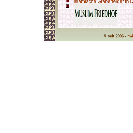
Islamische Gräberfelder in 
© seit 2006 -
m-