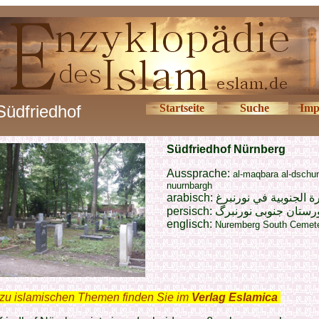
Südfriedhof
Startseite
Suche
Imp
Südfriedhof Nürnberg
Aussprache:
al-maqbara al-dschu
nuurnbargh
arabisch:
ة الجنوبية في نورنبرغ
persisch:
رستان جنوبی نورنبرگ
englisch:
Nuremberg South Cemet
zu islamischen Themen finden Sie im
Verlag Eslamica
.