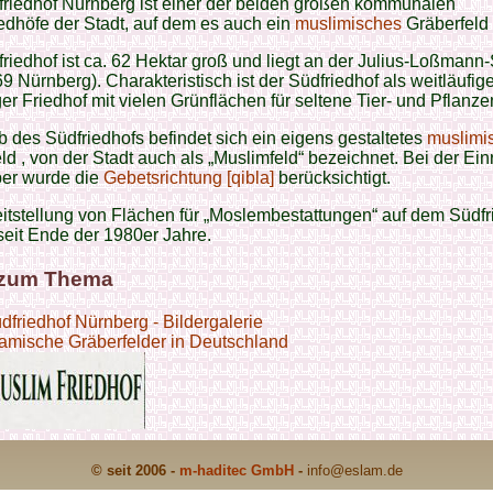
friedhof Nürnberg ist einer der beiden großen kommunalen
edhöfe der Stadt, auf dem es auch ein
muslimisches
Gräberfeld 
riedhof ist ca. 62 Hektar groß und liegt an der Julius-Loßmann
9 Nürnberg). Charakteristisch ist der Südfriedhof als weitläufige
ger Friedhof mit vielen Grünflächen für seltene Tier- und Pflanze
b des Südfriedhofs befindet sich ein eigens gestaltetes
muslimi
ld , von der Stadt auch als „Muslimfeld“ bezeichnet. Bei der Ein
ber wurde die
Gebetsrichtung [qibla]
berücksichtigt.
itstellung von Flächen für „Moslembestattungen“ auf dem Südfr
seit Ende der 1980er Jahre.
 zum Thema
dfriedhof Nürnberg - Bildergalerie
lamische Gräberfelder in Deutschland
© seit 2006 -
m-haditec GmbH
-
info
@eslam.de