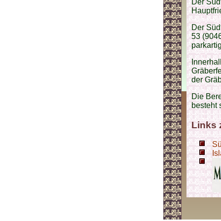
Der Süd
Hauptfri
Der Südf
53 (9046
parkarti
Innerhal
Gräberfe
der Grä
Die Bere
besteht 
Links
Sü
Is