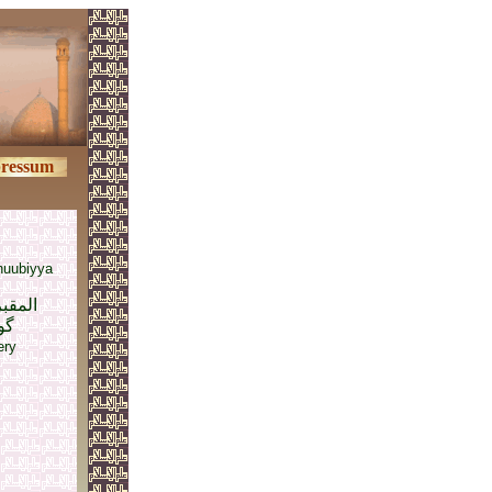
ressum
nuubiyya
المقبر
گو
ery