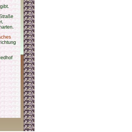
gibt.
-Straße
r,
narten.
sches
richtung
iedhof