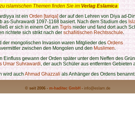
zu islamischen Themen finden Sie im
Verlag Eslamica
.
diyya ‎ist ein
Orden [tariqa]
der auf den Lehren von Diya ad-Din
b as-Suhrawardi 1097-1168 basiert. Nach dem Studium des
Is
ließ er sich in einem Ort am
Tigris
nieder und fand dort auch Sch
n richtete sich strikt nach der
schafiitischen
Rechtsschule
.
 der mongolischen Invasion waren Mitglieder des
Ordens
svermittler zwischen den Mongolen und den
Muslimen
.
n Einfluss gewann der Orden später unter dem Neffen des Grün
s Umar Suhrawardi
, der auch Schüler aus entfernten Gebieten 
n wird auch
Ahmad Ghazzali
als Anhänger des Ordens benannt
© seit 2006 -
m-haditec GmbH
-
info
@eslam.de