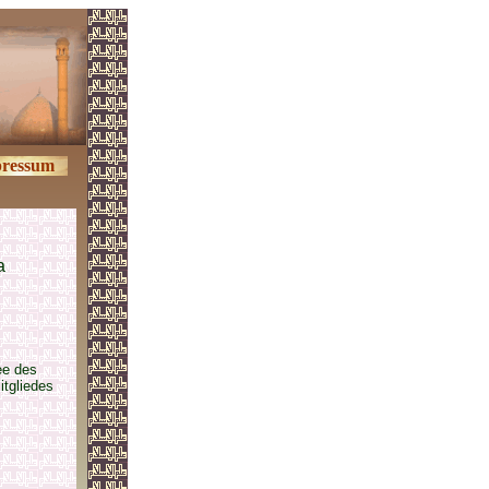
ressum
a
ee des
tgliedes