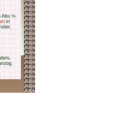
 Abu 'n-
lam
in
üler.
ders,
anzog.
.