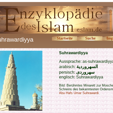
hrawardiyya
Startseite
Suche
Imp
Suhrawardiyya
Aussprache: as-suhrawardiyy
السهروردية
arabisch:
سهروردی
persisch:
englisch:
Suhrawardiyya
Bild: Berühmtes Minarett zur Mosch
Schreins des bekanntesten Ordensmi
Abu Hafs Umar Suhrawardi
.