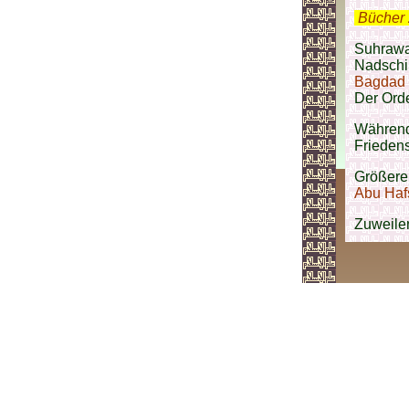
.
Bücher 
Suhrawar
Nadschi
Bagdad
Der Orde
Während
Frieden
Größere
Abu Haf
Zuweile