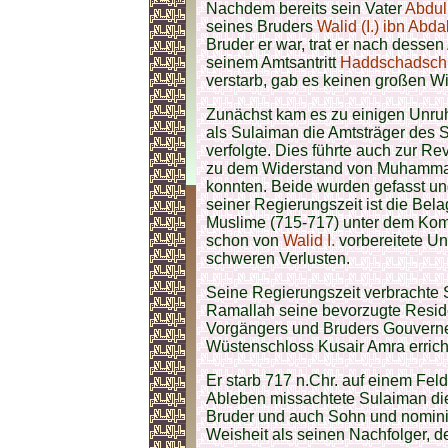
Nachdem bereits sein Vater
Abdul
seines Bruders
Walid (I.) ibn Abda
Bruder er war, trat er nach dessen
seinem Amtsantritt
Haddschadsch 
verstarb, gab es keinen großen 
Zunächst kam es zu einigen Unruh
als Sulaiman die Amtsträger des S
verfolgte. Dies führte auch zur Re
zu dem Widerstand von Muhammad 
konnten. Beide wurden gefasst un
seiner Regierungszeit ist die Bel
Muslime (715-717) unter dem Ko
schon von
Walid I.
vorbereitete Un
schweren Verlusten.
Seine Regierungszeit verbrachte 
Ramallah seine bevorzugte Reside
Vorgängers und Bruders Gouverneu
Wüstenschloss Kusair Amra errich
Er starb 717 n.Chr. auf einem Fe
Ableben missachtete Sulaiman die 
Bruder und auch Sohn und nomin
Weisheit als seinen Nachfolger, de