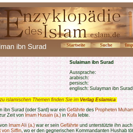
iman ibn Surad
Startseite
Suche
Imp
Sulaiman ibn Surad
Aussprache:
arabisch:
persisch:
englisch: Sulayman ibn Surad
zu islamischen Themen finden Sie im
Verlag Eslamica
.
 ibn Surad (oder Sard) war ein
Gefährte
des
Propheten Muha
 zur Zeit von
Imam Husain (a.)
in
Kufa
lebte.
 von
Imam Ali (a.)
war er sein
Gefährte
und unterstützte ihn auch
 von Siffin
, wo er den gegnerischen Kommandanten Hushab töt