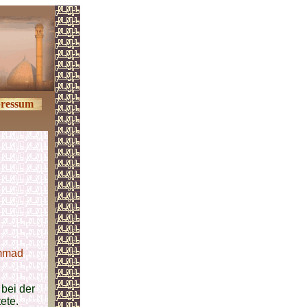
ressum
mmad
 bei der
ete.