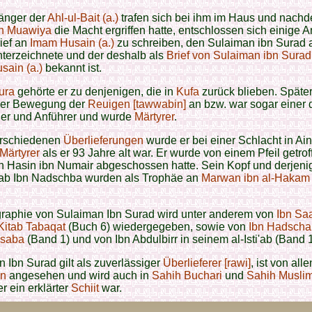
änger der
Ahl-ul-Bait (a.)
trafen sich bei ihm im Haus und nach
bn Muawiya
die Macht ergriffen hatte, entschlossen sich einige 
ief an
Imam Husain (a.)
zu schreiben, den Sulaiman ibn Surad 
nterzeichnete und der deshalb als
Brief von Sulaiman ibn Surad
sain (a.)
bekannt ist.
ura
gehörte er zu denjenigen, die in
Kufa
zurück blieben. Späte
 der Bewegung der
Reuigen [tawwabin]
an bzw. war sogar einer 
er und Anführer und wurde
Märtyrer
.
rschiedenen
Überlieferungen
wurde er bei einer Schlacht in Ain
Märtyrer
als er 93 Jahre alt war. Er wurde von einem Pfeil getrof
n Hasin ibn Numair abgeschossen hatte. Sein Kopf und derjeni
b Ibn Nadschba wurden als Trophäe an
Marwan ibn al-Hakam
.
graphie von Sulaiman Ibn Surad wird unter anderem von
Ibn Sa
Kitab Tabaqat
(Buch 6) wiedergegeben, sowie von
Ibn Hadscha
Isaba
(Band 1) und von Ibn Abdulbirr in seinem al-Isti'ab (Band 1
 Ibn Surad gilt als zuverlässiger
Überlieferer [rawi]
, ist von alle
en
angesehen und wird auch in
Sahih Buchari
und
Sahih Musli
r ein erklärter
Schiit
war.