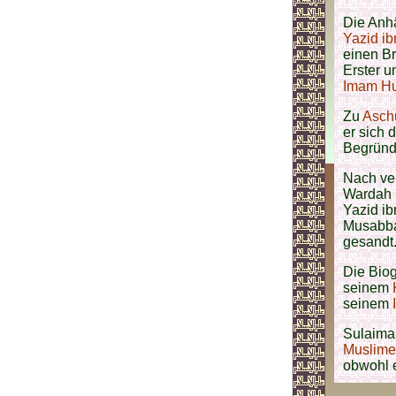
Die Anh
Yazid i
einen Br
Erster u
Imam Hu
Zu
Asch
er sich
Begründ
Nach ve
Wardah
Yazid ib
Musabba
gesandt
Die Bio
seinem
seinem
Sulaiman
Muslim
obwohl e