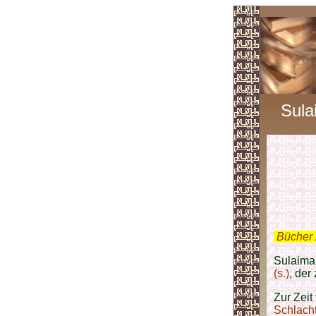
Sula
.
Bücher 
Sulaiman
(s.)
, der
Zur Zeit
Schlacht