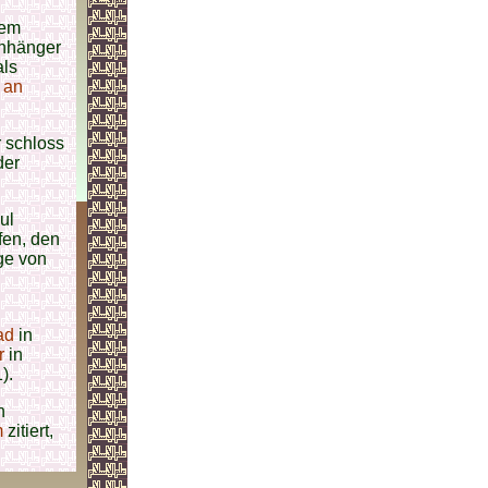
dem
Anhänger
als
 an
r schloss
der
ul
fen, den
ge von
ad
in
r
in
).
n
m
zitiert,