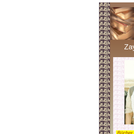
Za
.
Bücher 