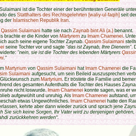
ulaimani ist die Tochter einer der berühmtesten Generäle unt
do des
Statthalters des Rechtsgelehrten [waliy-ul-faqih]
seit de
g der
Islamischen Republik Iran
.
r
Qassim Sulaimani
hatte sie nach
Zaynab bint Ali (a.)
benannt.
s brachte er die Kinder von
Märtyrern
zu
Imam Chamenei
. Unte
sich auch seine eigene Tochter Zaynab.
Qassim Sulaimani
stell
ei
seine Tochter vor und sagte
"das ist Zaynab, Ihre Dienerin"
. 
widerte:
"nein, sie ist die Tochter des lebenden Märtyrers
Qassi
ni
."
em
Martyrium
von
Qassim Sulaimani
hat
Imam Chamenei
die Fa
sim Sulaimani
aufgesucht, um sein Beileid auszusprechen ver
 Glückwunsch zum
Martyrium
. Er tröstete die Familie und bemer
hrend des gesamten Aufenthalts die Tochter des Hauses Zayna
nruhe nicht loswurde.
Imam Chamenei
konnte sagen, was er wo
lieb aufgewühlt und unruhig. Als
Imam Chamenei
aufstand, um
geschah etwas Ungewöhnliches.
Imam Chamenei
hatte den R
rlassen, kehrte aber dann wieder zurück und sprach jene Zayna
h Sie sich keine Sorgen, Ihr Vater wird zu denjenigen gehören, 
hdi zurückkehren werden“
.