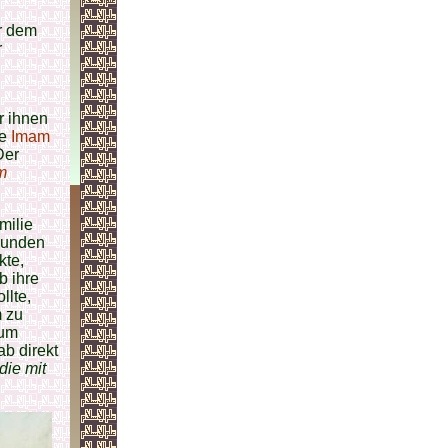
er dem
r
r ihnen
te
Imam
Der
m
milie
bunden
kte,
b ihre
llte,
 zu
aum
b direkt
die mit