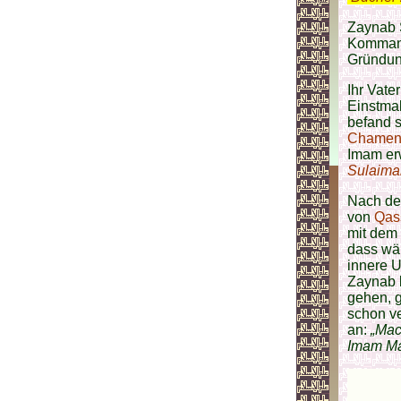
Zaynab S
Komman
Gründun
Ihr Vate
Einstmal
befand 
Chamen
Imam er
Sulaima
Nach d
von
Qas
mit dem
dass wä
innere U
Zaynab b
gehen, 
schon ve
an:
„Mac
Imam Ma