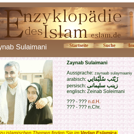
ynab Sulaimani
Startseite
Suche
Im
Zaynab Sulaimani
Aussprache:
zaynaab sulaymaaniy
زَيْنَب سُلَيْمَانِي
arabisch:
زینب سلیمانی
persisch:
englisch: Zeinab Soleimani
??? - ???
n.d.H.
??? - ??? n.Chr.
zu islamischen Themen finden Sie im
Verlag Eslamica
.