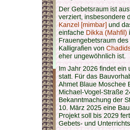
Der Gebetsraum ist aus
verziert, insbesondere 
Kanzel [mimbar]
und d
einfache
Dikka (Mahfil)
i
Frauengebetsraum des 
Kalligrafien von
Chadids
eher ungewöhnlich ist.
Im Jahr 2026 findet ei
statt. Für das Bauvorha
Ahmet Blaue Moschee E
Michael-Vogel-Straße 24
Bekanntmachung der St
10. März 2025 eine Bau
Projekt soll bis 2029 fe
Gebets- und Unterricht