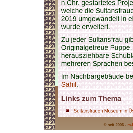
n.Chr. gestartetes Pro
welche die Sultansfraue
2019 umgewandelt in 
wurde erweitert.
Zu jeder Sultansfrau gi
Originalgetreue Puppe.
herausziehbare Schublä
mehreren Sprachen bes
Im Nachbargebäude bef
Sahil
.
Links zum Thema
Sultansfrauen Museum in Üs
© seit 2006 -
m-