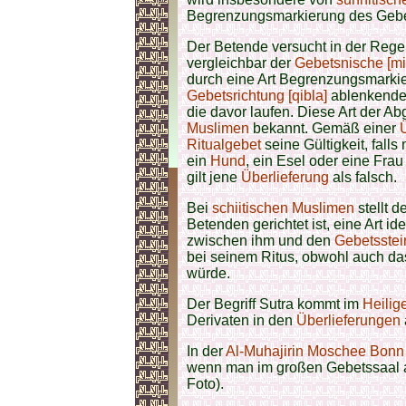
Begrenzungsmarkierung des Gebe
Der Betende versucht in der Rege
vergleichbar der
Gebetsnische [mi
durch eine Art Begrenzungsmarki
Gebetsrichtung [qibla]
ablenkende 
die davor laufen. Diese Art der A
Muslimen
bekannt. Gemäß einer
Ritualgebet
seine Gültigkeit, falls
ein
Hund
, ein Esel oder eine Fra
gilt jene
Überlieferung
als falsch.
Bei
schiitischen
Muslimen
stellt d
Betenden gerichtet ist, eine Art 
zwischen ihm und den
Gebetsstei
bei seinem Ritus, obwohl auch d
würde.
Der Begriff Sutra kommt im
Heilig
Derivaten in den
Überlieferungen
In der
Al-Muhajirin Moschee Bon
wenn man im großen Gebetssaal al
Foto).