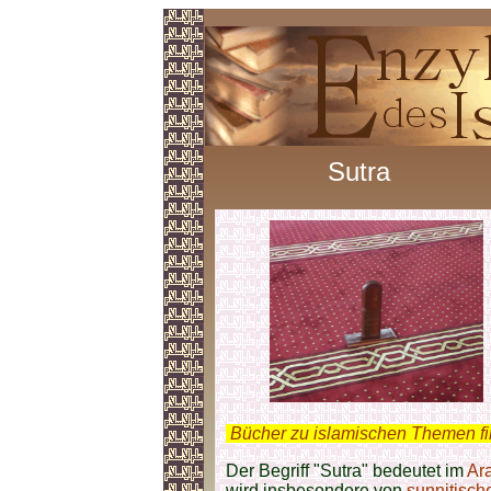
Sutra
.
Bücher zu islamischen Themen f
Der Begriff "Sutra" bedeutet im
Ar
wird insbesondere von
sunnitisch