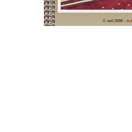
© seit 2006 -
m-