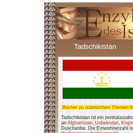
Tadschikistan
.
Bücher zu islamischen Themen f
Tadschikistan ist ein zentralasiat
an
Afghanistan
,
Usbekistan
,
Kirgi
Duschanbe. Die Einwohnerzahl ist