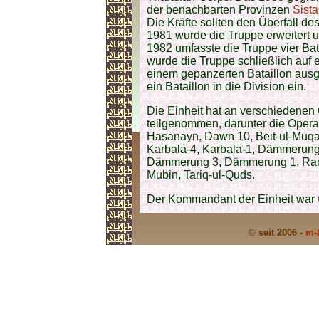
der benachbarten Provinzen
Sista
Die Kräfte sollten den Überfall de
1981 wurde die Truppe erweitert u
1982 umfasste die Truppe vier Ba
wurde die Truppe schließlich auf e
einem gepanzerten Bataillon ausge
ein Bataillon in die Division ein.
Die Einheit hat an verschiedene
teilgenommen, darunter die Oper
Hasanayn, Dawn 10, Beit-ul-Muqad
Karbala-4, Karbala-1, Dämmerung
Dämmerung 3, Dämmerung 1, Rama
Mubin, Tariq-ul-Quds.
Der Kommandant der Einheit war
© seit 2006 -
m-