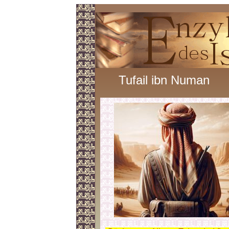
Tufail ibn Numan