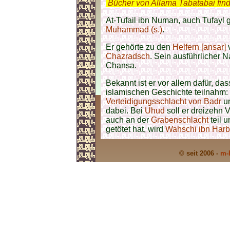
.
Bücher von Allama Tabatabai fin
At-Tufail ibn Numan, auch Tufayl 
Muhammad (s.)
.
Er gehörte zu den
Helfern [ansar]
Chazradsch
. Sein ausführlicher N
Chansa.
Bekannt ist er vor allem dafür, da
islamischen Geschichte teilnahm:
Verteidigungsschlacht von Badr
un
dabei. Bei
Uhud
soll er dreizehn 
auch an der
Grabenschlacht
teil u
getötet hat, wird
Wahschi ibn Harb
© seit 2006 -
m-