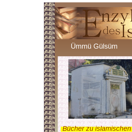
Ümmü Gülsüm
.
Bücher zu islamischen