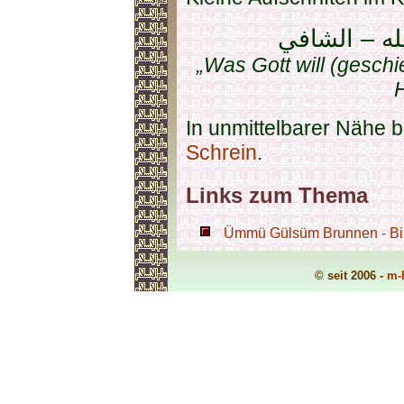
له – الشافي
„Was Gott will (gesch
H
In unmittelbarer Nähe b
Schrein
.
Links zum Thema
Ümmü Gülsüm Brunnen - Bil
© seit 2006 -
m-