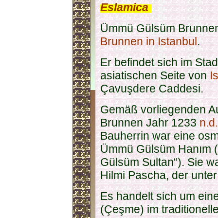
Eslamica
.
Ümmü Gülsüm Brunnen (
Brunnen in Istanbul
.
Er befindet sich im Stad
asiatischen Seite von
I
Çavuşdere Caddesi.
Gemäß vorliegenden A
Brunnen Jahr 1233
n.d
Bauherrin war eine os
Ümmü Gülsüm Hanım (
Gülsüm Sultan“). Sie w
Hilmi Pascha, der unte
Es handelt sich um eine
(Çeşme) im traditionell