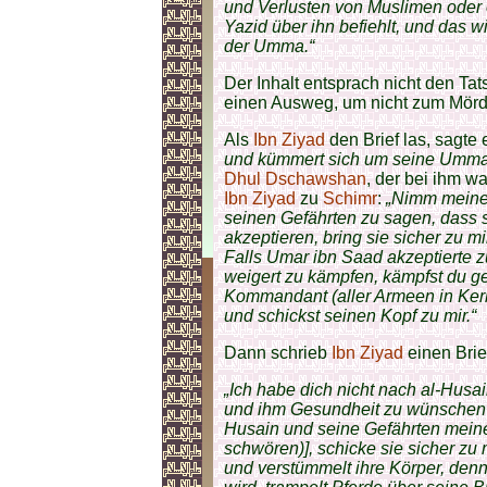
und Verlusten von Muslimen oder e
Yazid über ihn befiehlt, und das w
der Umma.“
Der Inhalt entsprach nicht den Ta
einen Ausweg, um nicht zum Mör
Als
Ibn Ziyad
den Brief las, sagte 
und kümmert sich um seine Umma
Dhul Dschawshan
, der bei ihm w
Ibn Ziyad
zu
Schimr
:
„Nimm meinen
seinen Gefährten zu sagen, dass si
akzeptieren, bring sie sicher zu m
Falls Umar ibn Saad akzeptierte z
weigert zu kämpfen, kämpfst du g
Kommandant (aller Armeen in Kerb
und schickst seinen Kopf zu mir.“
Dann schrieb
Ibn Ziyad
einen Brie
„Ich habe dich nicht nach al-Husa
und ihm Gesundheit zu wünschen un
Husain und seine Gefährten mein
schwören)], schicke sie sicher zu mi
und verstümmelt ihre Körper, denn