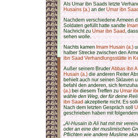
Als
Umar ibn Saads letzte Verhand
Husains (a.)
an der
Umar ibn Saad
Nachdem verschiedene Armeen d
Soldaten gefüllt hatte sandte
Imam
Nachricht zu
Umar ibn Saad
, das
sehen wolle.
Nachts kamen
Imam Husain (a.)
u
halber Strecke zwischen den Arme
ibn Saad Verhandlungsstätte in K
Außer seinem Bruder
Abbas ibn Al
Husain (a.)
die anderen Reiter Ab
behielt auch nur seinen Sklaven 
befahl den anderen, sich fernzuha
(a.)
bei diesem Treffen zu
Umar ib
wähle den Weg, der für deine Re
ibn Saad
akzeptierte nicht. Es so
Nach dem letzten Gespräch soll
U
geschrieben haben mit folgendem 
„Al-Husain ib Ali hat mit mir verei
oder an eine der muslimischen Gr
Pflichten wie andere Muslime akze