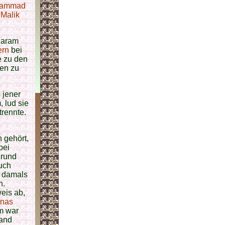
hammad
 Malik
 Haram
ern
bei
e zu den
en zu
 jener
 lud sie
trennte.
 gehört,
bei
grund
auch
n damals
n.
eis ab,
nas
im war
Hand