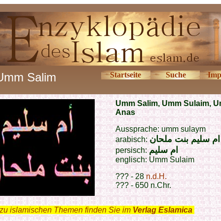
Umm Salim
Startseite
Suche
Imp
Umm Salim, Umm Sulaim, 
Anas
Aussprache: umm sulaym
ام سليم بنت ملحان
arabisch:
ام سليم
persisch:
englisch: Umm Sulaim
??? - 28
n.d.H.
??? - 650 n.Chr.
zu islamischen Themen finden Sie im
Verlag Eslamica
.