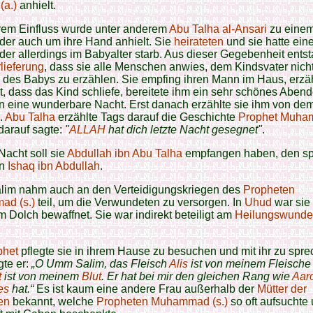
(a.)
anhielt.
hrem Einfluss wurde unter anderem
Abu Talha al-Ansari
zu eine
 der auch um ihre Hand anhielt. Sie
heirateten
und sie hatte ei
 der allerdings im Babyalter starb. Aus dieser Gegebenheit ent
lieferung
, dass sie alle Menschen anwies, dem Kindsvater nich
n
des Babys zu erzählen. Sie empfing ihren Mann im Haus, erzä
, dass das Kind schliefe, bereitete ihm ein sehr schönes Aben
n eine wunderbare Nacht. Erst danach erzählte sie ihm von de
.
Abu Talha
erzählte Tags darauf die Geschichte
Prophet Muh
 darauf sagte:
"
ALLAH
hat dich letzte Nacht gesegnet"
.
 Nacht soll sie
Abdullah ibn Abu Talha
empfangen haben, den sp
on
Ishaq ibn Abdullah
.
im nahm auch an den Verteidigungskriegen des
Propheten
d (s.)
teil, um die Verwundeten zu versorgen. In
Uhud
war sie 
m Dolch bewaffnet. Sie war indirekt beteiligt am
Heilungswunde
phet
pflegte sie in ihrem Hause zu besuchen und mit ihr zu spre
gte er:
„O Umm Salim, das Fleisch
Alis
ist von meinem Fleische
t
ist von meinem
Blut
. Er hat bei mir den gleichen Rang wie
Aar
es
hat.“
Es ist kaum eine andere Frau außerhalb der
Mütter der
gen
bekannt, welche
Propheten Muhammad (s.)
so oft aufsuchte 