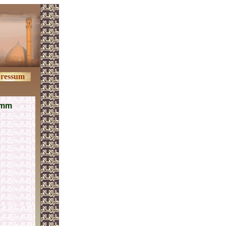
ressum
Umm