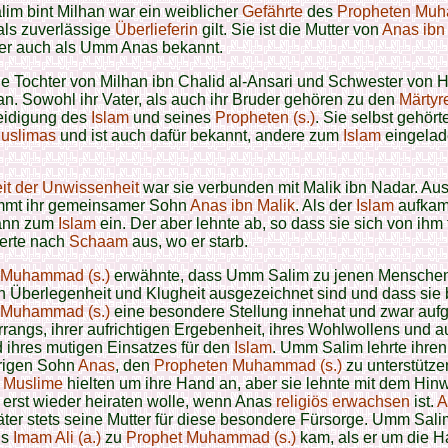
im bint Milhan war ein weiblicher
Gefährte
des
Propheten Mu
 als zuverlässige
Überlieferin
gilt. Sie ist die Mutter von
Anas ibn
er auch als Umm Anas bekannt.
die Tochter von Milhan ibn Chalid al-Ansari und Schwester von
an. Sowohl ihr Vater, als auch ihr Bruder gehören zu den
Märtyr
teidigung des
Islam
und seines
Propheten (s.)
. Sie selbst gehört
uslimas
und ist auch dafür bekannt, andere zum
Islam
eingelad
it der Unwissenheit
war sie verbunden mit Malik ibn Nadar. Aus
ammt ihr gemeinsamer Sohn
Anas ibn Malik
. Als der
Islam
aufkam,
ann zum
Islam
ein. Der aber lehnte ab, so dass sie sich von ihm 
erte nach
Schaam
aus, wo er starb.
 Muhammad (s.)
erwähnte, dass Umm Salim zu jenen Menschen
h Überlegenheit und Klugheit ausgezeichnet sind und dass sie 
 Muhammad (s.)
eine besondere Stellung innehat und zwar auf
rrangs, ihrer aufrichtigen Ergebenheit, ihres Wohlwollens und 
 ihres mutigen Einsatzes für den
Islam
. Umm Salim lehrte ihre
rigen Sohn
Anas
, den
Propheten Muhammad (s.)
zu unterstütze
e
Muslime
hielten um ihre Hand an, aber sie lehnte mit dem Hinw
 erst wieder heiraten wolle, wenn Anas
religiös erwachsen
ist.
A
äter stets seine Mutter für diese besondere Fürsorge. Umm Sal
ls
Imam Ali (a.)
zu
Prophet Muhammad (s.)
kam, als er um die 