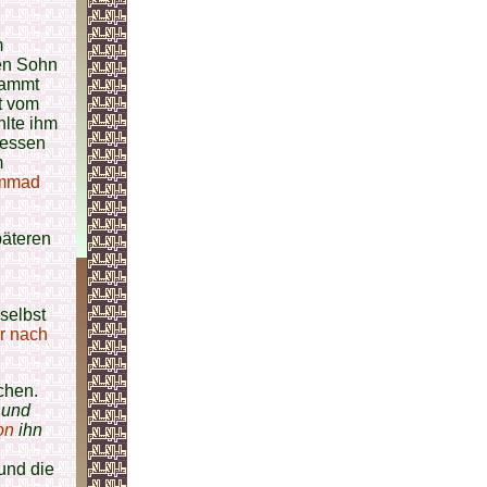
m
nen Sohn
stammt
t vom
hlte ihm
dessen
m
ammad
äteren
selbst
r nach
chen.
 und
on
ihn
und die