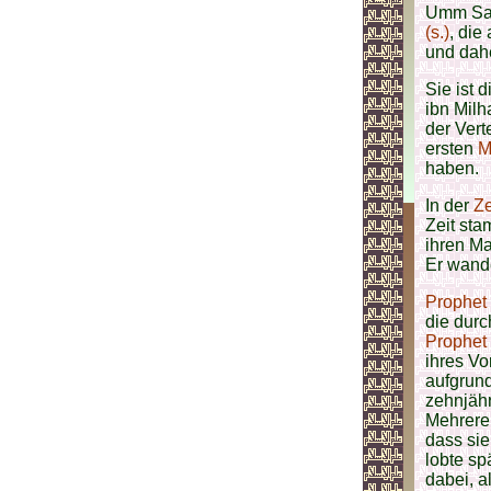
Umm Sal
(s.)
, die
und dah
Sie ist 
ibn Milh
der Ver
ersten
M
haben.
In der
Ze
Zeit st
ihren M
Er wand
Prophet
die durc
Prophet
ihres Vo
aufgrund
zehnjäh
Mehrer
dass sie
lobte sp
dabei, a