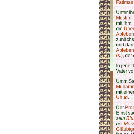
Fatimas 
Unter i
Muslim
,
mit ihm,
die
Über
Ablebe
zunächst
und dan
Ableben
(s.)
, der
In jener
Vater v
Umm Sal
Muhamma
mit eine
Uhud
.
Der
Pro
Einst sa
sein
Blu
bei
Mos
Gläubi