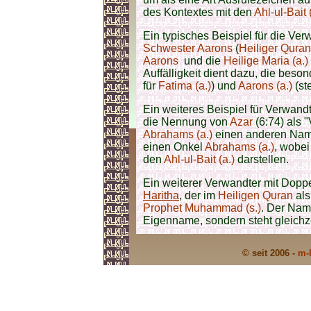
des Kontextes mit den
Ahl-ul-Bait 
Ein typisches Beispiel für die Ver
Schwester Aarons
(
Heiliger Quran
Aarons
und die
Heilige Maria (a.)
Auffälligkeit dient dazu, die bes
für
Fatima (a.)
) und
Aarons (a.)
(st
Ein weiteres Beispiel für Verwandt
die Nennung von
Azar
(6:74) als "
Abrahams (a.)
einen anderen Name
einen Onkel
Abrahams (a.)
, wobei
den
Ahl-ul-Bait (a.)
darstellen.
Ein weiterer Verwandter mit Dop
Haritha
, der im
Heiligen Quran
als
Prophet Muhammad (s.)
. Der Name
Eigenname, sondern steht gleichze
© seit 2006 -
m-