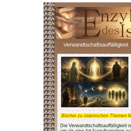
Verwandtschaftsauffälligkeit
.
Bücher zu islamischen Themen f
Die Verwandtschaftsauffälligkeit i
um als eine Art Ausrufezeichen