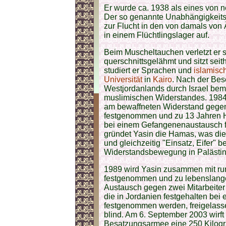
Er wurde ca. 1938 als eines von 
Der so genannte Unabhängigkeitsk
zur Flucht in den von damals von 
in einem Flüchtlingslager auf.
Beim Muscheltauchen verletzt er s
querschnittsgelähmt und sitzt seit
studiert er Sprachen und
islamisc
Universität
in
Kairo
. Nach der Bes
Westjordanlands durch Israel bem
muslimischen Widerstandes. 1984
am bewaffneten Widerstand gegen I
festgenommen und zu 13 Jahren Haf
bei einem Gefangenenaustausch fr
gründet Yasin die Hamas, was die
und gleichzeitig "Einsatz, Eifer" 
Widerstandsbewegung in Palästi
1989 wird Yasin zusammen mit ru
festgenommen und zu lebenslanger 
Austausch gegen zwei Mitarbeiter
die in Jordanien festgehalten bei
festgenommen werden, freigelasse
blind. Am 6. September 2003 wirft 
Besatzungsarmee eine 250 Kilog