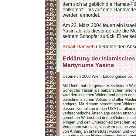
dem sich angeblich die Hamas-Fü
entkommt - bis auf eine Handverle
werden ermordet.
Am 22. März 2004 feuert ein isra
Yasin ab, als dieser gerade die 
seinem Schöpfer zurück. Einer sei
Ismail Haniyeh
überlebte den Ans
Erklärung der Islamische
Martyriums Yasins
Österreich 1080 Wien, Laudongasse 56,
Mit Recht hat die gesamte zivilisierte W
Scheychs Yassin als barbarischen terroris
wird den legitimen Widerstand gegen den 
palästinensischen Volkes und aller Musli
steigern. Mit diesem berechtigten Widersta
dessen Komplizen in den USA hat allerdin
verbrecherische Anschläge gegen unschuld
gerechten Widerstand des palästinensisc
bringen und den Unterschied zwischen le
Vergessen wir nicht, von wem solche zwi
von Anfang an unterstützt wurden und vo
also die wahren Hintermänner des internat