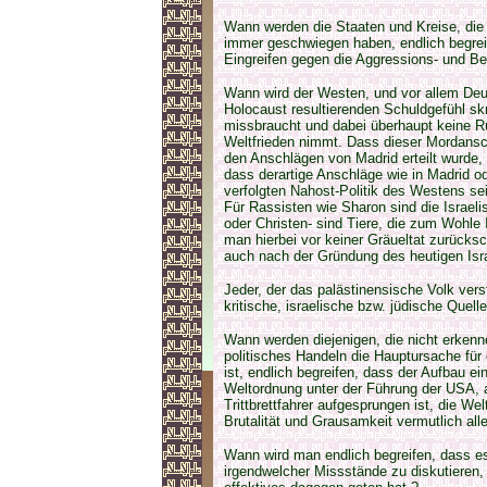
Wann werden die Staaten und Kreise, die i
immer geschwiegen haben, endlich begreif
Eingreifen gegen die Aggressions- und Be
Wann wird der Westen, und vor allem Deu
Holocaust resultierenden Schuldgefühl sk
missbraucht und dabei überhaupt keine Rü
Weltfrieden nimmt. Dass dieser Mordansc
den Anschlägen von Madrid erteilt wurde,
dass derartige Anschläge wie in Madrid od
verfolgten Nahost-Politik des Westens se
Für Rassisten wie Sharon sind die Israel
oder Christen- sind Tiere, die zum Wohle
man hierbei vor keiner Gräueltat zurücksch
auch nach der Gründung des heutigen Isra
Jeder, der das palästinensische Volk ver
kritische, israelische bzw. jüdische Quel
Wann werden diejenigen, die nicht erkenn
politisches Handeln die Hauptursache für
ist, endlich begreifen, dass der Aufbau ein
Weltordnung unter der Führung der USA, au
Trittbrettfahrer aufgesprungen ist, die W
Brutalität und Grausamkeit vermutlich alle
Wann wird man endlich begreifen, dass e
irgendwelcher Missstände zu diskutieren, 