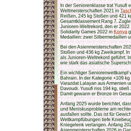
In der Seniorenklasse trat Yusufi e
Weltmeisterschaften 2021 in
Tasc
Reißen, 245 kg Stoßen und 421 kg
Gesamtklassement Rang 7. Zugleic
Junioren-Weltrekord, den er 2022 
Solidarity Games 2022 in
Konya
g
Medaillen: zwei Silbermedaillen u
Bei den Asienmeisterschaften 2023
Stoßen und 436 kg Zweikampf. In 
als Junioren-Weltrekord geführt. I
wie stark das asiatische Supersch
Ein wichtiger Seniorenwettkampf 
Bahrain. In der Kategorie +109 kg 
Varazdat Lalayan aus Armenien un
Davoudi. Yusufi riss 194 kg, stie
Damit gewann er Bronze im Gesa
Anfang 2025 wurde berichtet, das
und Meniskusprobleme am rechten
ausfallen sollte. Das ist für Gewic
Wettkampfübungen tiefe Kniebeug
Kniegelenk verlangen. Anfang 2026
Asienmeisterschaften 2026 in Gandh