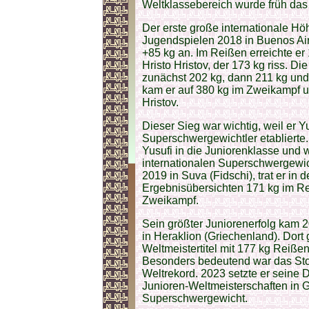
Weltklassebereich wurde früh das
Der erste große internationale H
Jugendspielen 2018 in Buenos Air
+85 kg an. Im Reißen erreichte er
Hristo Hristov, der 173 kg riss. D
zunächst 202 kg, dann 211 kg und
kam er auf 380 kg im Zweikampf u
Hristov.
Dieser Sieg war wichtig, weil er 
Superschwergewichtler etabliert
Yusufi in die Juniorenklasse und w
internationalen Superschwergewic
2019 in Suva (Fidschi), trat er in
Ergebnisübersichten 171 kg im Re
Zweikampf.
Sein größter Juniorenerfolg kam
in Heraklion (Griechenland). Dort
Weltmeistertitel mit 177 kg Reiß
Besonders bedeutend war das Sto
Weltrekord. 2023 setzte er seine 
Junioren-Weltmeisterschaften in 
Superschwergewicht.