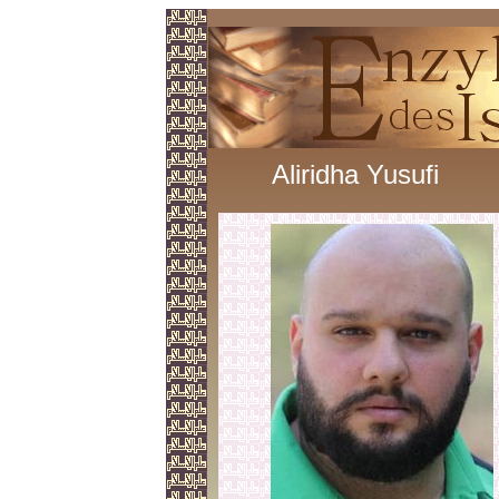
Aliridha Yusufi