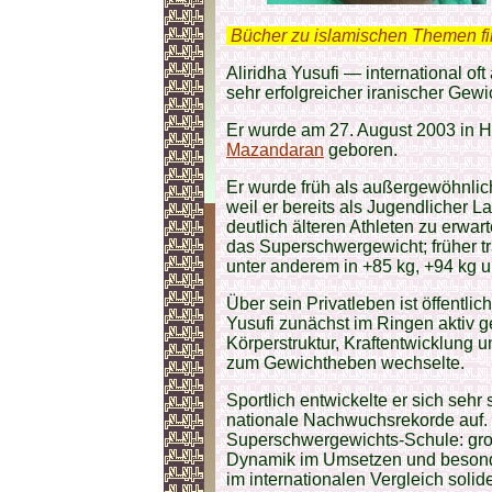
.
Bücher zu islamischen Themen f
Aliridha Yusufi — international of
sehr erfolgreicher iranischer Ge
Er wurde am 27. August 2003 in H
Mazandaran
geboren.
Er wurde früh als außergewöhnl
weil er bereits als Jugendlicher L
deutlich älteren Athleten zu erwar
das Superschwergewicht; früher tr
unter anderem in +85 kg, +94 kg u
Über sein Privatleben ist öffentlic
Yusufi zunächst im Ringen aktiv 
Körperstruktur, Kraftentwicklung
zum Gewichtheben wechselte.
Sportlich entwickelte er sich sehr 
nationale Nachwuchsrekorde auf. S
Superschwergewichts-Schule: groß
Dynamik im Umsetzen und besond
im internationalen Vergleich solide