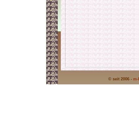
© seit 2006 -
m-