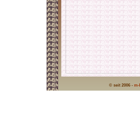
© seit 2006 -
m-