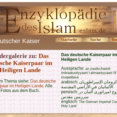
utscher Kaiser
Startseite
Suche
Im
dergalerie zu:
Das
Das deutsche Kaiserpaar im
Heiligen Lande
sche Kaiserpaar im
Aussprache:
Heiligen Lande
az-zaudschaanil-
imbraatuuriyyaani l-almaaniyyaani fil-
muqaddasa
m Thema siehe:
Das deutsche
arabisch:
لزوجان الإمبراطوريان
paar im Heiligen Lande
. Alle
الألمانيان في الأراضي المقدسة
Fotos aus dem Buch.
persisch:
وج امپراتوری آلمان در
سرزمین مقدس
englisch:
The German Imperial Cou
Holy Land