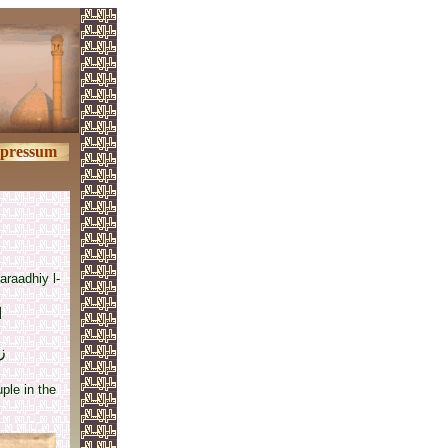
pressum
araadhiy l-
ا
ز
ple in the