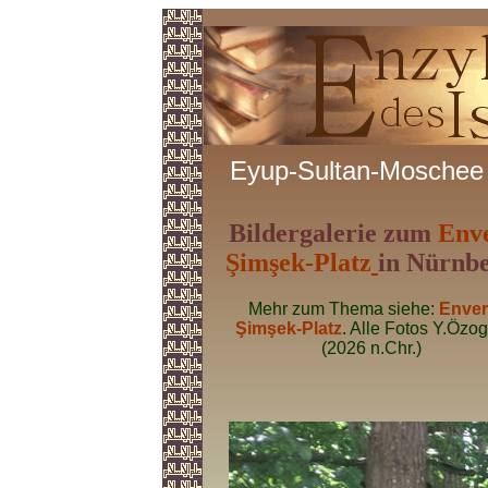
Eyup-Sultan-Moschee
Bildergalerie zum
Env
Şimşek-Platz
in Nürnb
Mehr zum Thema siehe:
Enver
Şimşek-Platz
. Alle Fotos Y.Özo
(2026 n.Chr.)