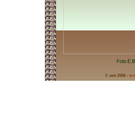
Foto E.B
© seit 2006 -
m-