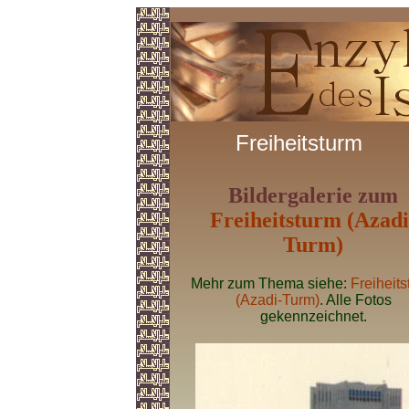
Freiheitsturm
Bildergalerie zum
Freiheitsturm (Azadi
Turm)
Mehr zum Thema siehe:
Freiheit
(Azadi-Turm)
. Alle Fotos
gekennzeichnet.