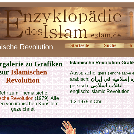
mische Revolution
Startseite
Suche
I
rgalerie zu Grafiken
Islamische Revolution Grafi
zur
Islamischen
Aussprache:
(pers.) enqhelaab-e 
ة إسلامية في إيران
Revolution
arabisch:
انقلاب اسلامی
persisch:
englisch: Islamic Revolution
ehr zum Thema siehe:
sche Revolution
(1979). Alle
1.2.1979 n.Chr.
en von iranischen Künstlern
gezeichnet