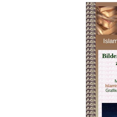
Isla
Bilde
M
Islami
Grafik