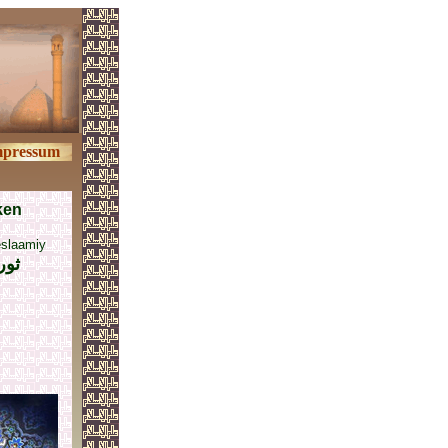
mpressum
ken
eslaamiy
ثور