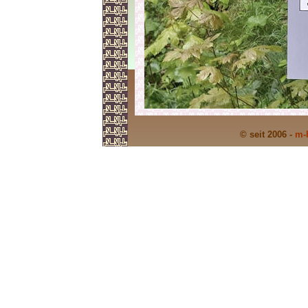
© seit 2006 -
m-