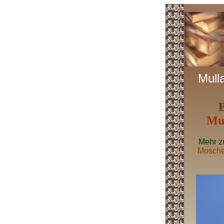
Mull
B
Mu
Mehr z
Mosch