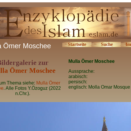
a Ömer Moschee
Startseite
Suche
Im
ildergalerie zur
Mulla Ömer Moschee
lla Ömer Moschee
Aussprache:
arabisch:
persisch:
um Thema siehe:
Mulla Ömer
englisch: Molla Omar Mosque
ee
. Alle Fotos Y.Özoguz (2022
n.Chr.).