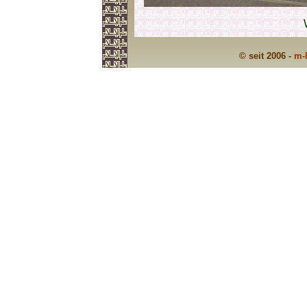
© seit 2006 -
m-