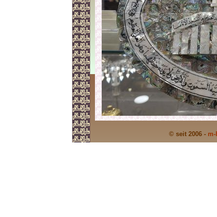
© seit 2006 -
m-