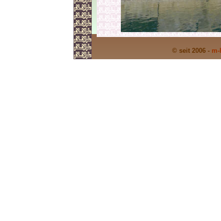
© seit 2006 -
m-