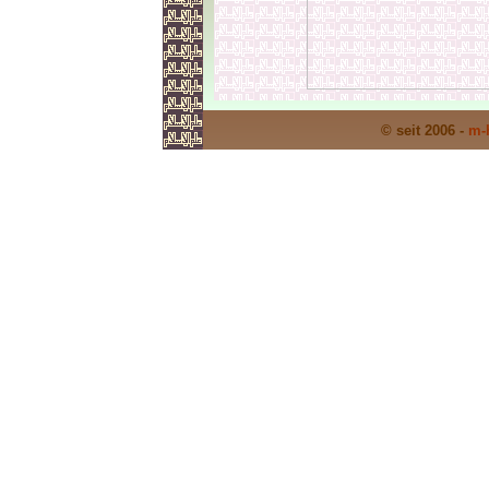
© seit 2006 -
m-