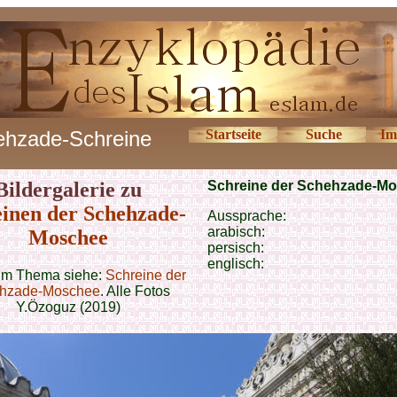
ehzade-Schreine
Startseite
Suche
Im
Bildergalerie zu
Schreine der Schehzade-M
inen der Schehzade-
Aussprache:
arabisch:
Moschee
persisch:
englisch:
um Thema siehe:
Schreine der
hzade-Moschee
. Alle Fotos
Y.Özoguz (2019)