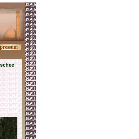
pressum
oschee