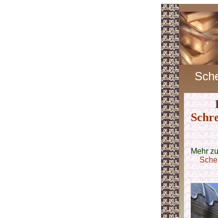
Sch
Schre
Mehr z
Sche