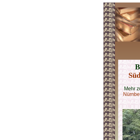
B
Süd
Mehr z
Nürnbe