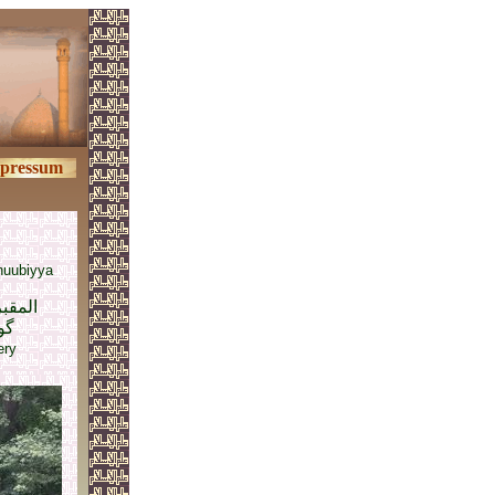
pressum
nuubiyya
المقبر
گو
ery