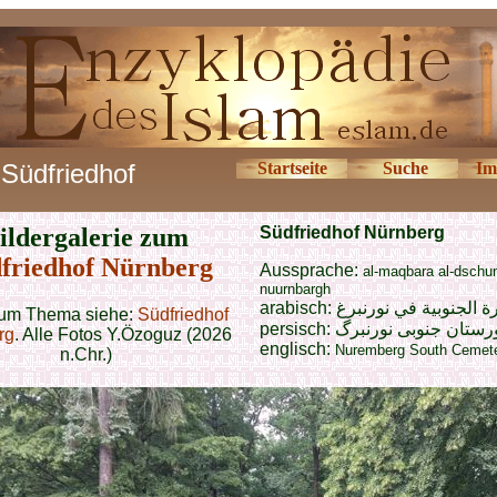
Südfriedhof
Startseite
Suche
Im
ildergalerie zum
Südfriedhof Nürnberg
friedhof Nürnberg
Aussprache:
al-maqbara al-dschu
nuurnbargh
arabisch:
ة الجنوبية في نورنبرغ
um Thema siehe:
Südfriedhof
persisch:
رستان جنوبی نورنبرگ
rg
. Alle Fotos Y.Özoguz (2026
englisch:
Nuremberg South Cemet
n.Chr.)