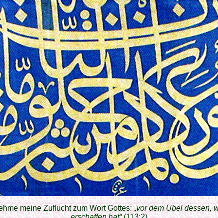
nehme meine Zuflucht zum Wort Gottes:
„vor dem Übel dessen, w
erschaffen hat“
(113:2)