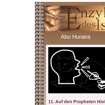
Abu Huraira
11. Auf den Propheten Hio