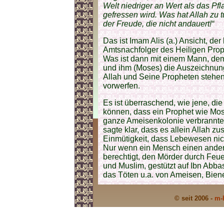
Welt niedriger an Wert als das Pf
gefressen wird. Was hat Allah zu 
der Freude, die nicht andauert!“
Das ist Imam Alis (a.) Ansicht, der
Amtsnachfolger des Heiligen Pro
Was ist dann mit einem Mann, dem
und ihm (Moses) die Auszeichnung 
Allah und Seine Propheten stehe
vorwerfen.
Es ist überraschend, wie jene, die
können, dass ein Prophet wie Mos
ganze Ameisenkolonie verbrannte
sagte klar, dass es allein Allah zu
Einmütigkeit, dass Lebewesen nich
Nur wenn ein Mensch einen andere
berechtigt, den Mörder durch Feue
und Muslim, gestützt auf Ibn Abb
das Töten u.a. von Ameisen, Bie
© seit 2006 -
m-