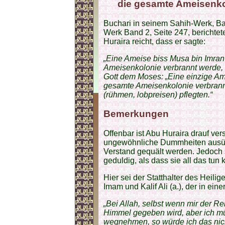
die gesamte Ameisenko
Buchari in seinem Sahih-Werk, Ba
Werk Band 2, Seite 247, berichtete
Huraira reicht, dass er sagte:
„Eine Ameise biss Musa bin Imran 
Ameisenkolonie verbrannt werde, 
Gott dem Moses: „Eine einzige Ame
gesamte Ameisenkolonie verbrann
(rühmen, lobpreisen) pflegten.“
Bemerkungen
Offenbar ist Abu Huraira drauf ve
ungewöhnliche Dummheiten ausüb
Verstand gequält werden. Jedoch s
geduldig, als dass sie all das tun
Hier sei der Statthalter des Heili
Imam und Kalif Ali (a.), der in ein
„Bei Allah, selbst wenn mir der Re
Himmel gegeben wird, aber ich mü
wegnehmen, so würde ich das nicht 