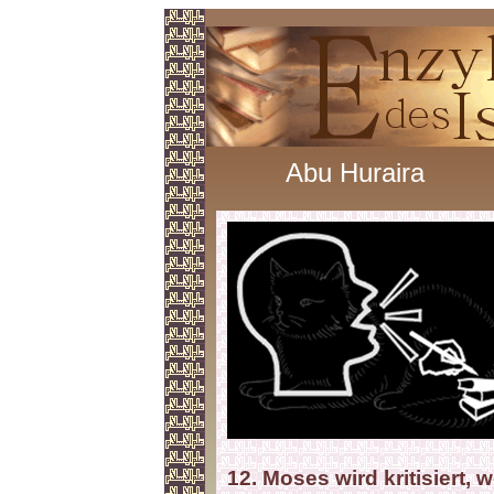
Abu Huraira
12. Moses wird kritisiert, 