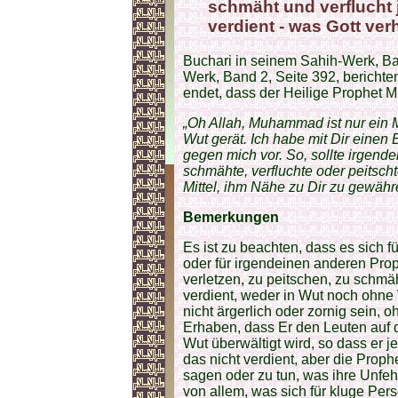
schmäht und verflucht 
verdient - was Gott ver
Buchari in seinem Sahih-Werk, Ba
Werk, Band 2, Seite 392, berichten
endet, dass der Heilige Prophet 
„Oh Allah, Muhammad ist nur ein M
Wut gerät. Ich habe mit Dir einen
gegen mich vor. So, sollte irgendei
schmähte, verfluchte oder peitsch
Mittel, ihm Nähe zu Dir zu gewähr
Bemerkungen
Es ist zu beachten, dass es sich 
oder für irgendeinen anderen Prop
verletzen, zu peitschen, zu schmä
verdient, weder in Wut noch ohne 
nicht ärgerlich oder zornig sein, o
Erhaben, dass Er den Leuten auf 
Wut überwältigt wird, so dass er j
das nicht verdient, aber die Proph
sagen oder zu tun, was ihre Unfehl
von allem, was sich für kluge Pers