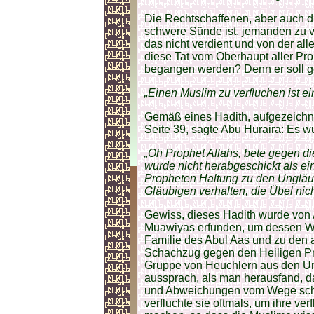
Die Rechtschaffenen, aber auch d
schwere Sünde ist, jemanden zu ve
das nicht verdient und von der a
diese Tat vom Oberhaupt aller Pr
begangen werden? Denn er soll g
„Einen Muslim zu verfluchen ist ei
Gemäß eines Hadith, aufgezeichn
Seite 39, sagte Abu Huraira: Es 
„Oh Prophet Allahs, bete gegen di
wurde nicht herabgeschickt als ei
Propheten Haltung zu den Ungläub
Gläubigen verhalten, die Übel nic
Gewiss, dieses Hadith wurde von
Muawiyas erfunden, um dessen Wo
Familie des Abul Aas und zu den
Schachzug gegen den Heiligen Pr
Gruppe von Heuchlern aus den Um
aussprach, als man herausfand, d
und Abweichungen vom Wege schu
verfluchte sie oftmals, um ihre ve