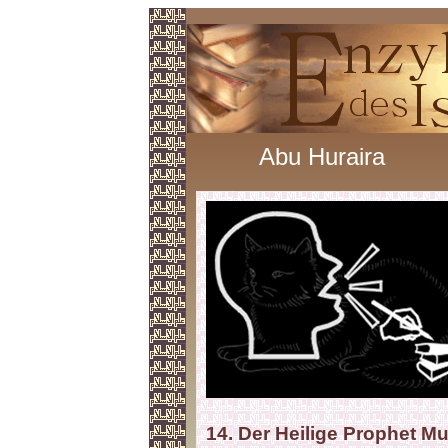
Abu Huraira
14. Der Heilige Prophet Mu